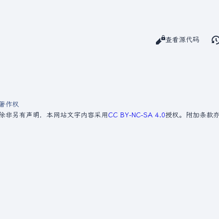
阅读
查看源代码
查看
著作权
除非另有声明，本网站文字内容采用
CC BY-NC-SA 4.0
授权。附加条款