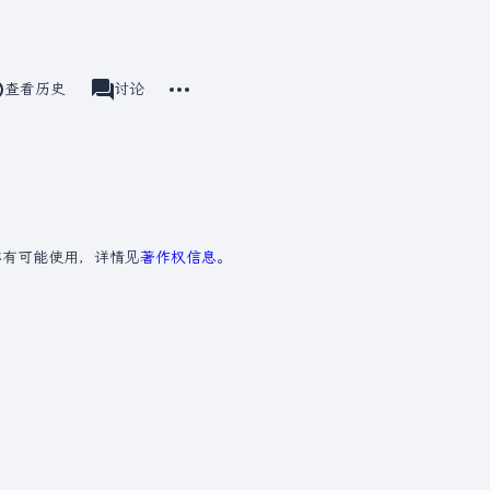
更多操作
查看历史
UserWiki
讨论
associated-pages
亦有可能使用，详情见
著作权信息
。