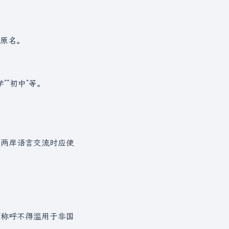
原名。
。
”“初中”等。
及两岸语言交流时应使
”称呼不得滥用于非国