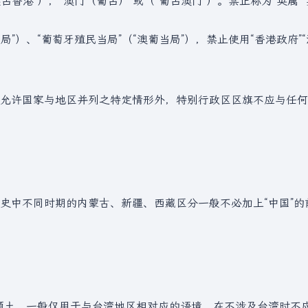
港”），“澳门（葡占）”或（“葡占澳门”）。禁止称为“英属”“英
”）、“葡萄牙殖民当局”（“澳葡当局”），禁止使用“香港政府”
允许国家与地区并列之特定情形外，特别行政区区旗不应与任何
史中不同时期的内蒙古、新疆、西藏区分一般不必加上“中国”的
的领土，一般仅用于与台湾地区相对应的语境，在不涉及台湾时不