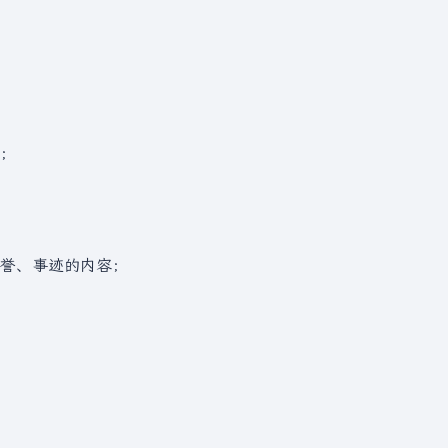
容；
荣誉、事迹的内容；