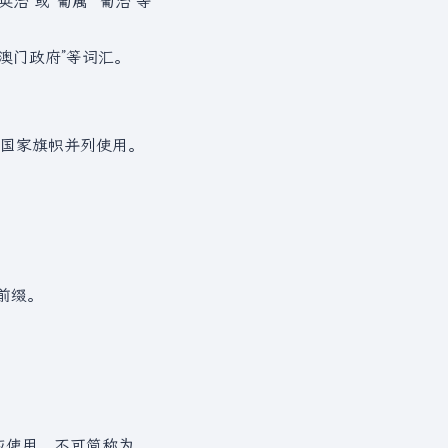
治”或“葡属”“葡治”等
“澳门政府”等词汇。
国家旗帜并列使用。
前缀。
应使用。不可简称为