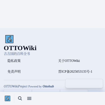
OTTOWiki
吉吉国的百科全书
隐私政策
关于OTTOWiki
免责声明
晋ICP备2025053135号-1
更多操
查看
associated-p
OTTOWikiProject
Ottohub
Powered by
打开/关闭搜索
打开/关闭菜单
打开/关
打