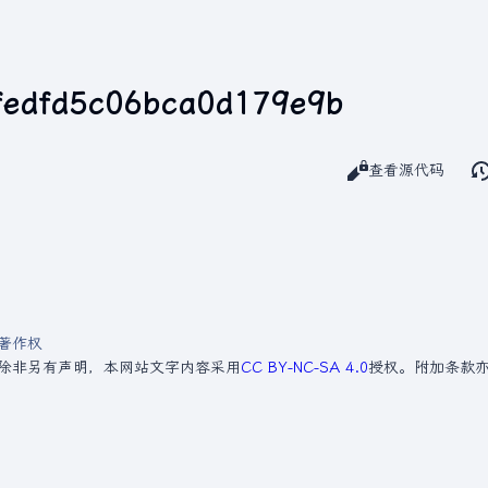
fedfd5c06bca0d179e9b
阅读
查看源代码
查看
著作权
除非另有声明，本网站文字内容采用
CC BY-NC-SA 4.0
授权。附加条款