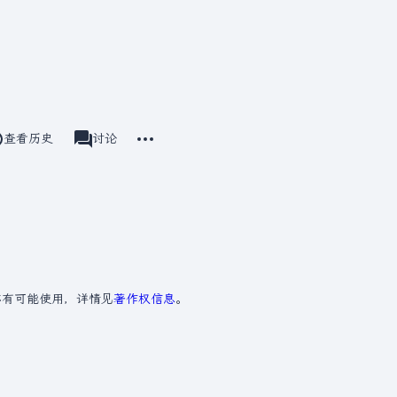
更多操作
查看历史
CommentStreams
讨论
associated-pages
亦有可能使用，详情见
著作权信息
。