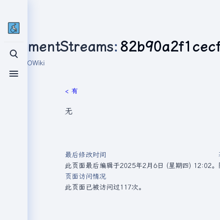
CommentStreams
:
82b90a2f1cec
打开/关闭搜索
来自OTTOWiki
打开/关闭菜单
< 有
无
最后修改时间
此页面最后编辑于2025年2月6日 (星期四) 12:02。
页面访问情况
此页面已被访问过117次。