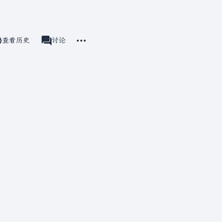
更多操作
查看历史
分类
讨论
associated-pages